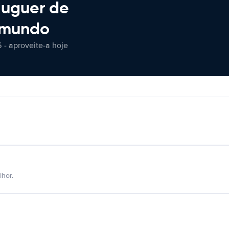
luguer de
 mundo
 - aproveite-a hoje
hor.