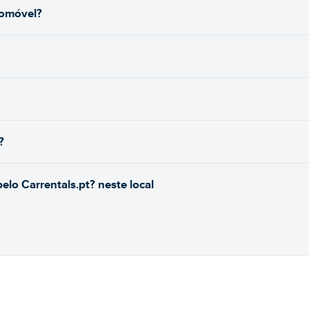
tomóvel?
?
lo Carrentals.pt? neste local