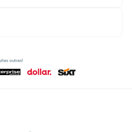
tas outras!
s