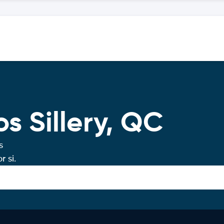
s Sillery, QC
s
 si.