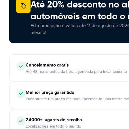
Até 20% desconto no a
automóveis em todo o
Esta promoção é válida até 11 de agosto de 2026
mesmo!
Cancelamento
grátis
Até 48 horas antes da hora agendada para levantamento
Melhor preço garantido
Encontraste um preço melhor? Fazemos-te uma oferta mel
24000+
lugares de recolha
Localizações em todo o mundo