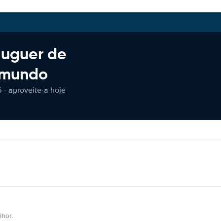
luguer de
 mundo
 - aproveite-a hoje
hor.