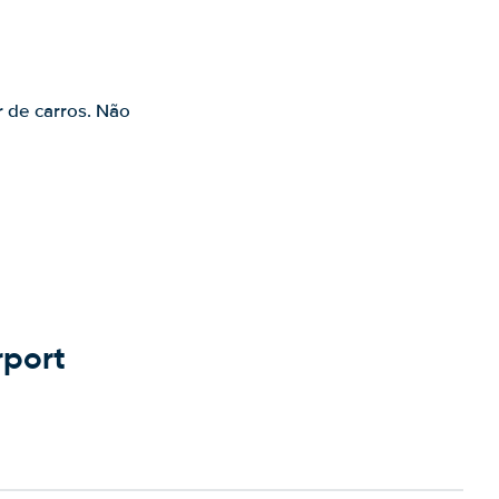
s
r de carros. Não
rport