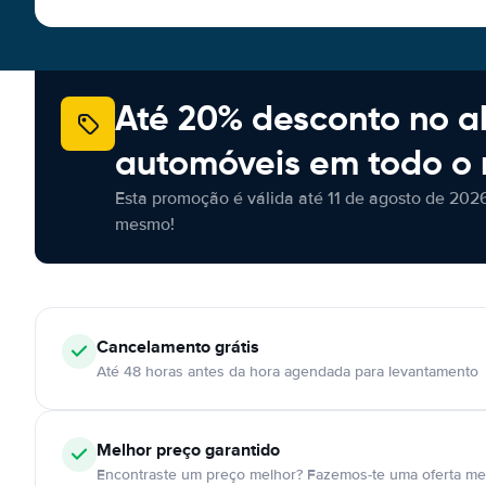
Até 20% desconto no a
automóveis em todo o
Esta promoção é válida até 11 de agosto de 2026
mesmo!
Cancelamento
grátis
Até 48 horas antes da hora agendada para levantamento
Melhor preço garantido
Encontraste um preço melhor? Fazemos-te uma oferta mel