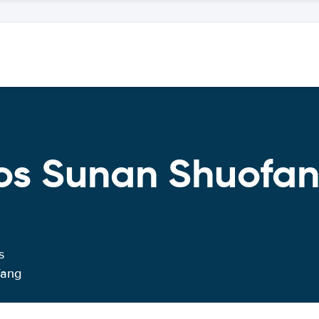
os Sunan Shuofan
s
fang