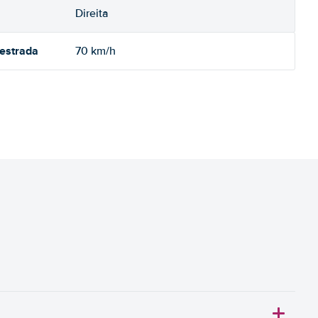
Direita
oestrada
70 km/h