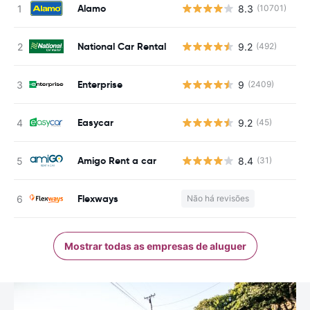
Alamo
8.3
(10701)
N
National Car Rental
9.2
(492)
N
Enterprise
9
(2409)
N
Easycar
9.2
(45)
N
Amigo Rent a car
8.4
(31)
N
Flexways
Não há revisões
N
Mostrar todas as empresas de aluguer