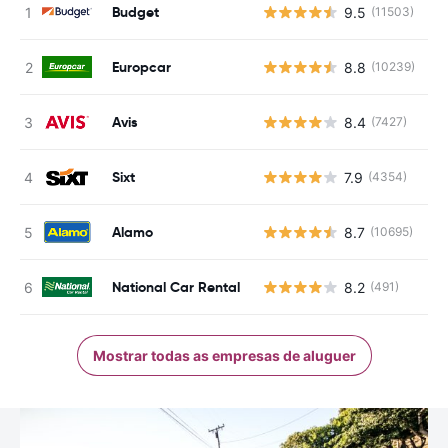
Budget
9.5
(11503)
N
Europcar
8.8
(10239)
N
Avis
8.4
(7427)
N
Sixt
7.9
(4354)
N
Alamo
8.7
(10695)
N
National Car Rental
8.2
(491)
N
Mostrar todas as empresas de aluguer