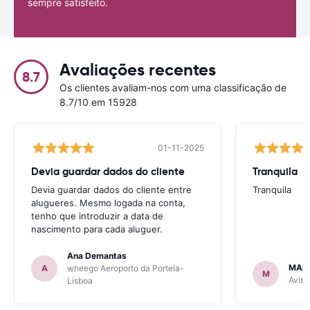
sempre satisfeito.
Avaliações recentes
8.7
Os clientes avaliam-nos com uma classificação de
8.7/10 em 15928
01-11-2025
Devia guardar dados do cliente
Tranquila
Devia guardar dados do cliente entre
Tranquila
alugueres. Mesmo logada na conta,
tenho que introduzir a data de
nascimento para cada aluguer.
Ana Demantas
MAR
A
wheego Aeroporto da Portela-
M
Avis 
Lisboa