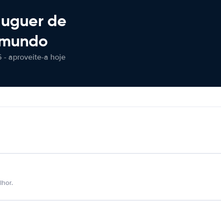
luguer de
 mundo
 - aproveite-a hoje
hor.