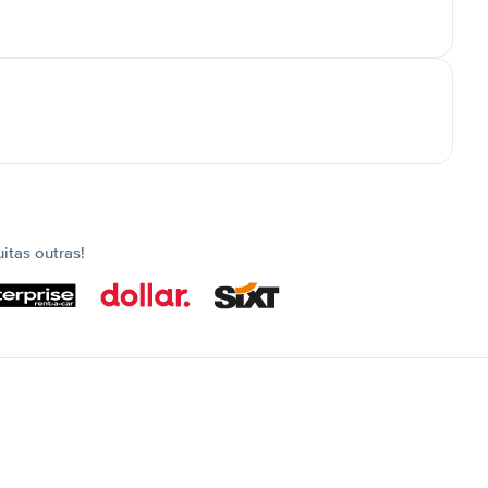
tas outras!
s