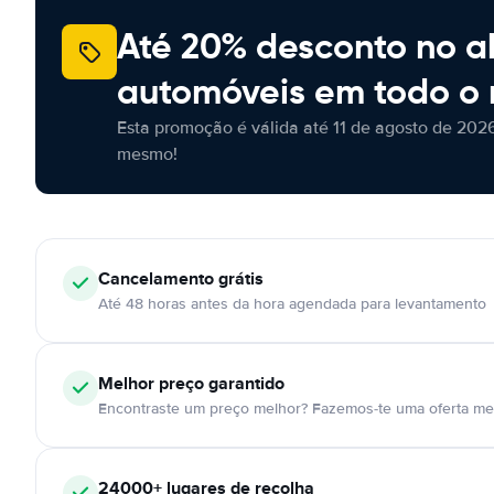
Até 20% desconto no a
automóveis em todo o
Esta promoção é válida até 11 de agosto de 2026
mesmo!
Cancelamento
grátis
Até 48 horas antes da hora agendada para levantamento
Melhor preço garantido
Encontraste um preço melhor? Fazemos-te uma oferta mel
24000+
lugares de recolha