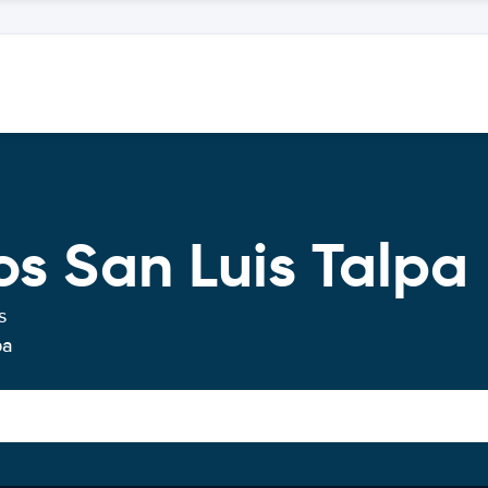
os San Luis Talpa
s
pa