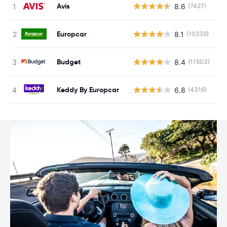
Avis
8.6
(7427)
N
Europcar
8.1
(10239)
N
Budget
8.4
(11503)
N
Keddy By Europcar
6.8
(4316)
N