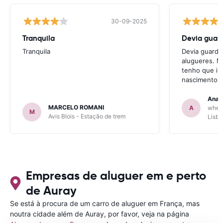
30-09-2025
Tranquila
Devia guard
Tranquila
Devia guarda
alugueres. M
tenho que int
nascimento p
Ana 
MARCELO ROMANI
A
wheeg
M
Avis Blois - Estação de trem
Lisbo
Empresas de aluguer em e perto
de Auray
Se está à procura de um carro de aluguer em França, mas
noutra cidade além de Auray, por favor, veja na página