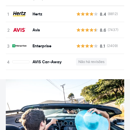
Hertz
8.4
(8812)
N
Avis
8.6
(7437)
N
Enterprise
8.1
(2409)
N
AVIS Car-Away
Não há revisões
N