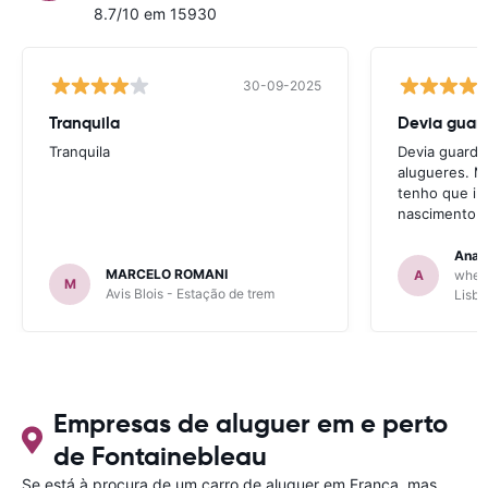
8.7/10 em 15930
30-09-2025
Tranquila
Devia guard
Tranquila
Devia guarda
alugueres. M
tenho que int
nascimento p
Ana 
MARCELO ROMANI
A
wheeg
M
Avis Blois - Estação de trem
Lisbo
Empresas de aluguer em e perto
de Fontainebleau
Se está à procura de um carro de aluguer em França, mas