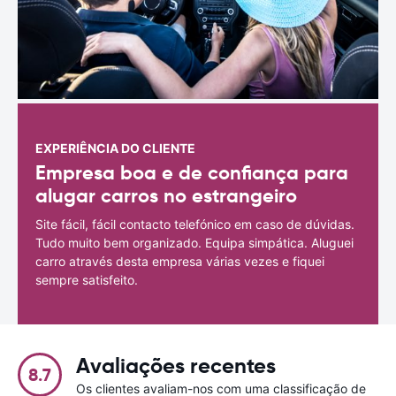
EXPERIÊNCIA DO CLIENTE
Empresa boa e de confiança para
alugar carros no estrangeiro
Site fácil, fácil contacto telefónico em caso de dúvidas.
Tudo muito bem organizado. Equipa simpática. Aluguei
carro através desta empresa várias vezes e fiquei
sempre satisfeito.
Avaliações recentes
8.7
Os clientes avaliam-nos com uma classificação de