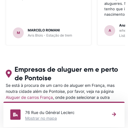
alugueres. M
tenho que int
nascimento p
Ana 
MARCELO ROMANI
A
wheeg
M
Avis Blois - Estação de trem
Lisbo
Empresas de aluguer em e perto
de Pontoise
Se está à procura de um carro de aluguer em França, mas
noutra cidade além de Pontoise, por favor, veja na página
Aluguer de carros França
, onde pode selecionar a outra
cidade em França que gostaria de alugar um carro
76 Rue du Général Leclerc
Mostrar no mapa