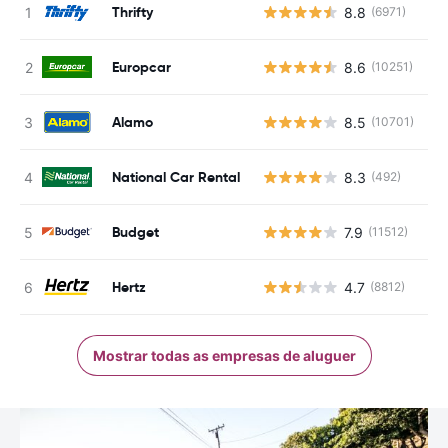
Thrifty
8.8
(6971)
N
Europcar
8.6
(10251)
N
Alamo
8.5
(10701)
N
National Car Rental
8.3
(492)
N
Budget
7.9
(11512)
N
Hertz
4.7
(8812)
N
Mostrar todas as empresas de aluguer