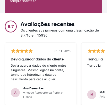
sempre satisfeito.
Avaliações recentes
8.7
Os clientes avaliam-nos com uma classificação de
8.7/10 em 15930
01-11-2025
Devia guardar dados do cliente
Tranquila
Devia guardar dados do cliente entre
Tranquila
alugueres. Mesmo logada na conta,
tenho que introduzir a data de
nascimento para cada aluguer.
Ana Demantas
MAR
A
wheego Aeroporto da Portela-
M
Avis 
Lisboa