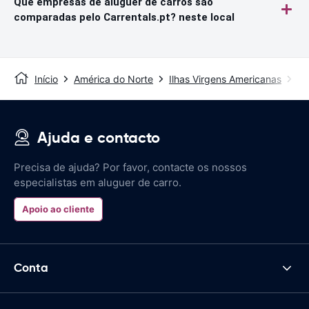
Que empresas de aluguer de carros são
comparadas pelo Carrentals.pt? neste local
Início
América do Norte
Ilhas Virgens Americanas
Sa
Ajuda e contacto
Precisa de ajuda? Por favor, contacte os nossos
especialistas em aluguer de carro.
Apoio ao cliente
Conta