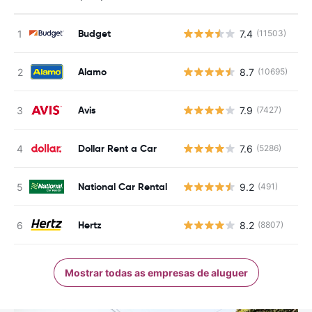
Budget
7.4
(11503)
N
Alamo
8.7
(10695)
N
Avis
7.9
(7427)
N
Dollar Rent a Car
7.6
(5286)
N
National Car Rental
9.2
(491)
N
Hertz
8.2
(8807)
N
Mostrar todas as empresas de aluguer