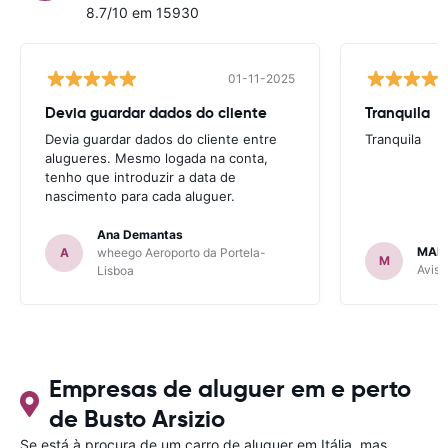
8.7/10 em 15930
01-11-2025
Devia guardar dados do cliente
Tranquila
Devia guardar dados do cliente entre
Tranquila
alugueres. Mesmo logada na conta,
tenho que introduzir a data de
nascimento para cada aluguer.
Ana Demantas
MAR
A
wheego Aeroporto da Portela-
M
Avis 
Lisboa
Empresas de aluguer em e perto
de Busto Arsizio
Se está à procura de um carro de aluguer em Itália, mas