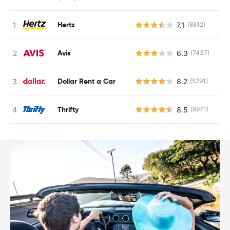
Hertz
7.1
(8812)
N
Avis
6.3
(7437)
N
Dollar Rent a Car
8.2
(5291)
N
Thrifty
8.5
(6971)
N