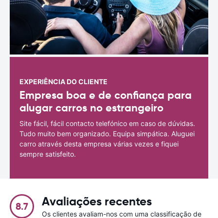
EXPERIÊNCIA DO CLIENTE
Empresa boa e de confiança para
alugar carros no estrangeiro
Site fácil, fácil contacto telefónico em caso de dúvidas.
Tudo muito bem organizado. Equipa simpática. Aluguei
carro através desta empresa várias vezes e fiquei
sempre satisfeito.
Avaliações recentes
8.7
Os clientes avaliam-nos com uma classificação de