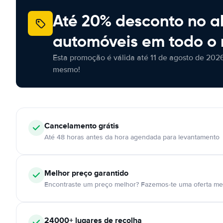
Até 20% desconto no a
automóveis em todo o
Esta promoção é válida até 11 de agosto de 2026
mesmo!
Cancelamento
grátis
Até 48 horas antes da hora agendada para levantamento
Melhor preço garantido
Encontraste um preço melhor? Fazemos-te uma oferta mel
24000+
lugares de recolha