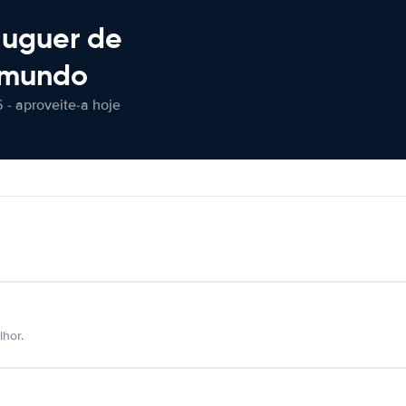
luguer de
 mundo
 - aproveite-a hoje
hor.