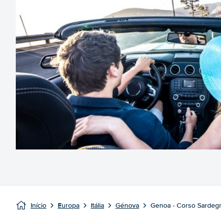
Início
Europa
Itália
Génova
Genoa - Corso Sardeg