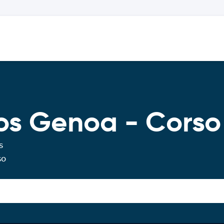
ros Genoa - Cors
s
so