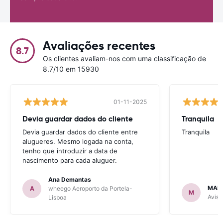
Avaliações recentes
8.7
Os clientes avaliam-nos com uma classificação de
8.7/10 em 15930
01-11-2025
Devia guardar dados do cliente
Tranquila
Devia guardar dados do cliente entre
Tranquila
alugueres. Mesmo logada na conta,
tenho que introduzir a data de
nascimento para cada aluguer.
Ana Demantas
MAR
A
wheego Aeroporto da Portela-
M
Avis 
Lisboa