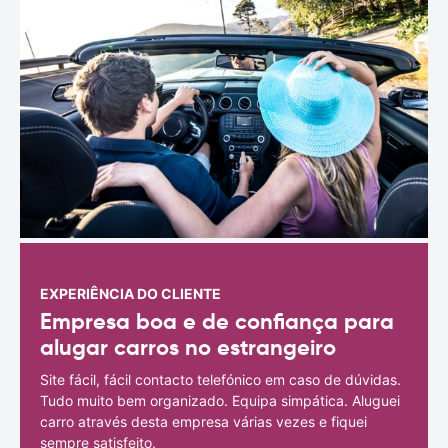
EXPERIÊNCIA DO CLIENTE
Empresa boa e de confiança para
alugar carros no estrangeiro
Site fácil, fácil contacto telefónico em caso de dúvidas.
Tudo muito bem organizado. Equipa simpática. Aluguei
carro através desta empresa várias vezes e fiquei
sempre satisfeito.