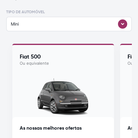
TIPO DE AUTOMÓVEL
Mini
Fiat 500
Fia
Ou equivalente
Ou eq
As nossas melhores ofertas
As n