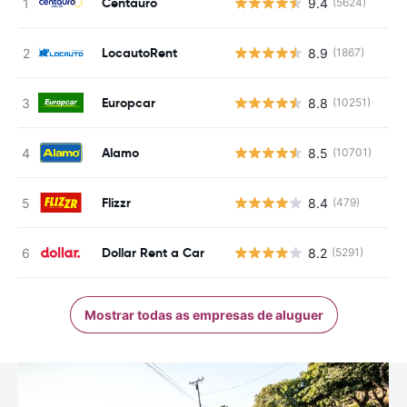
Centauro
9.4
(5624)
LocautoRent
8.9
(1867)
Europcar
8.8
(10251)
Alamo
8.5
(10701)
Flizzr
8.4
(479)
Dollar Rent a Car
8.2
(5291)
Mostrar todas as empresas de aluguer