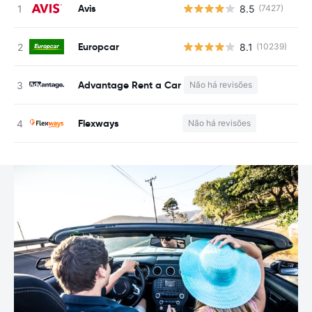
Avis
8.5
(7427)
N
Europcar
8.1
(10239)
N
Advantage Rent a Car
Não há revisões
N
Flexways
Não há revisões
N