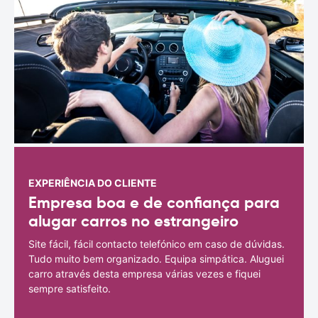
EXPERIÊNCIA DO CLIENTE
Empresa boa e de confiança para
alugar carros no estrangeiro
Site fácil, fácil contacto telefónico em caso de dúvidas.
Tudo muito bem organizado. Equipa simpática. Aluguei
carro através desta empresa várias vezes e fiquei
sempre satisfeito.