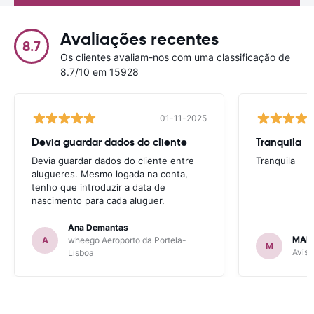
Avaliações recentes
8.7
Os clientes avaliam-nos com uma classificação de
8.7/10 em 15928
01-11-2025
Devia guardar dados do cliente
Tranquila
Devia guardar dados do cliente entre
Tranquila
alugueres. Mesmo logada na conta,
tenho que introduzir a data de
nascimento para cada aluguer.
Ana Demantas
MAR
A
wheego Aeroporto da Portela-
M
Avis 
Lisboa