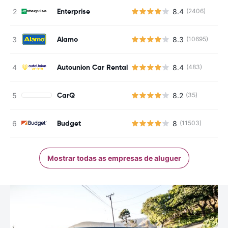
Enterprise
8.4
(2406)
Alamo
8.3
(10695)
Autounion Car Rental
8.4
(483)
CarQ
8.2
(35)
Budget
8
(11503)
Mostrar todas as empresas de aluguer