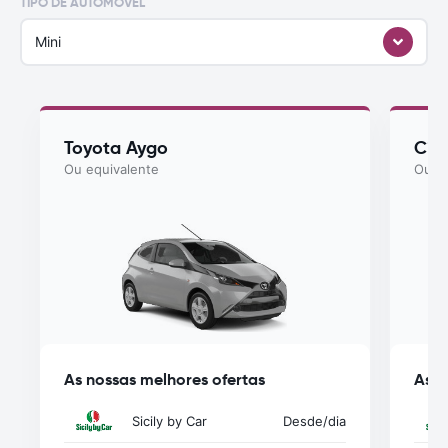
TIPO DE AUTOMÓVEL
Mini
Toyota Aygo
Cit
Ou equivalente
Ou eq
As nossas melhores ofertas
As n
Sicily by Car
Desde
/dia