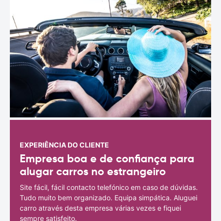
EXPERIÊNCIA DO CLIENTE
Empresa boa e de confiança para
alugar carros no estrangeiro
Site fácil, fácil contacto telefónico em caso de dúvidas.
Tudo muito bem organizado. Equipa simpática. Aluguei
carro através desta empresa várias vezes e fiquei
sempre satisfeito.