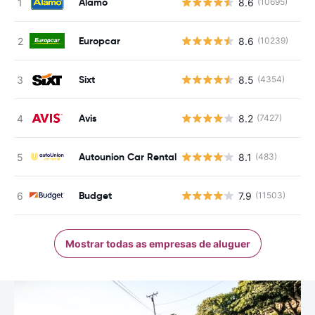
Alamo
8.6
(10695)
Europcar
8.6
(10239)
Sixt
8.5
(4354)
Avis
8.2
(7427)
Autounion Car Rental
8.1
(483)
Budget
7.9
(11503)
Mostrar todas as empresas de aluguer