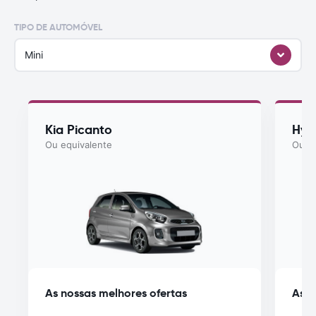
TIPO DE AUTOMÓVEL
Mini
Kia Picanto
Hyu
Ou equivalente
Ou eq
As nossas melhores ofertas
As n