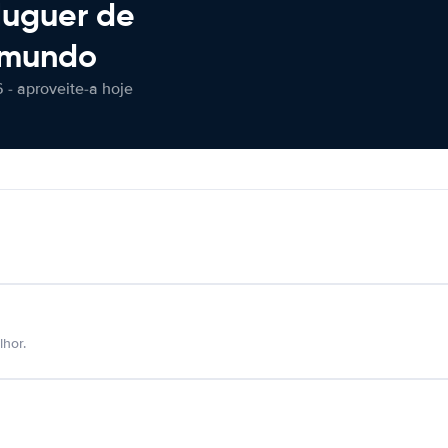
luguer de
 mundo
 - aproveite-a hoje
hor.