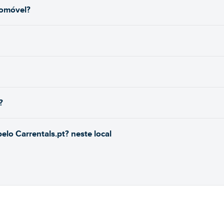
tomóvel?
?
lo Carrentals.pt? neste local