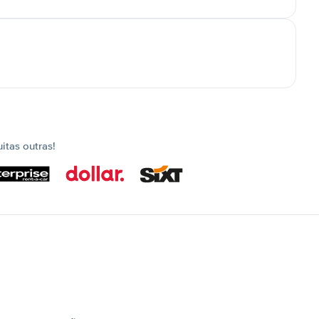
tas outras!
s