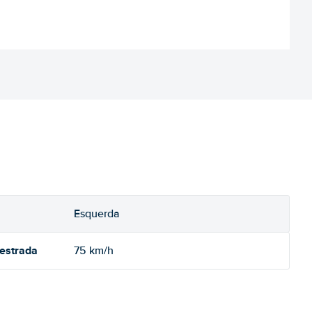
Esquerda
oestrada
75 km/h