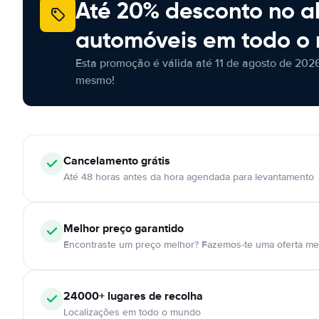
Até 20% desconto no a
automóveis em todo o
Esta promoção é válida até 11 de agosto de 2026
mesmo!
Cancelamento
grátis
Até 48 horas antes da hora agendada para levantamento
Melhor preço garantido
Encontraste um preço melhor? Fazemos-te uma oferta mel
24000+
lugares de recolha
Localizações em todo o mundo