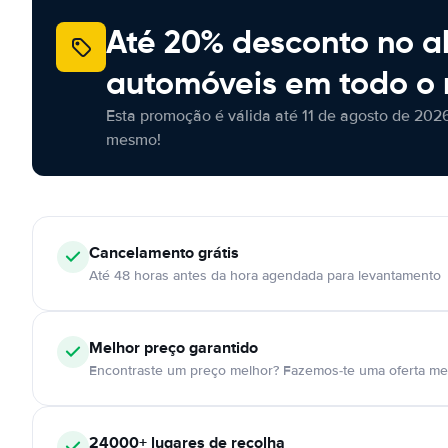
Até 20% desconto no a
automóveis em todo o
Esta promoção é válida até 11 de agosto de 2026
mesmo!
Cancelamento
grátis
Até 48 horas antes da hora agendada para levantamento
Melhor preço garantido
Encontraste um preço melhor? Fazemos-te uma oferta mel
24000+
lugares de recolha