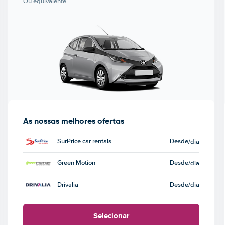
Ou equivalente
As nossas melhores ofertas
SurPrice car rentals
Desde
/dia
Green Motion
Desde
/dia
Drivalia
Desde
/dia
Selecionar