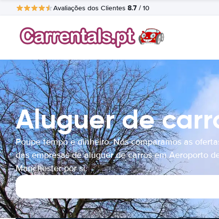
8.7
Avaliações dos Clientes
/ 10
Aluguer de car
Poupe tempo e dinheiro. Nós comparamos as oferta
das empresas de aluguer de carros em Aeroporto d
Manchester por si.