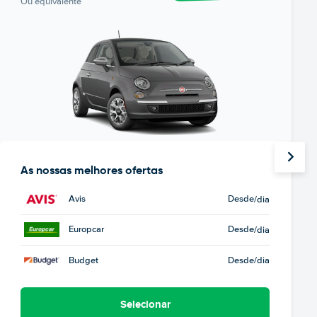
Ou equivalente
As nossas melhores ofertas
Avis
Desde
/dia
Europcar
Desde
/dia
Budget
Desde
/dia
Selecionar