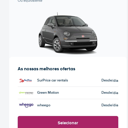
Ou equivalente
As nossas melhores ofertas
SurPrice car rentals
Desde
/dia
Green Motion
Desde
/dia
wheego
Desde
/dia
Selecionar