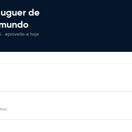
luguer de
 mundo
 - aproveite-a hoje
hor.