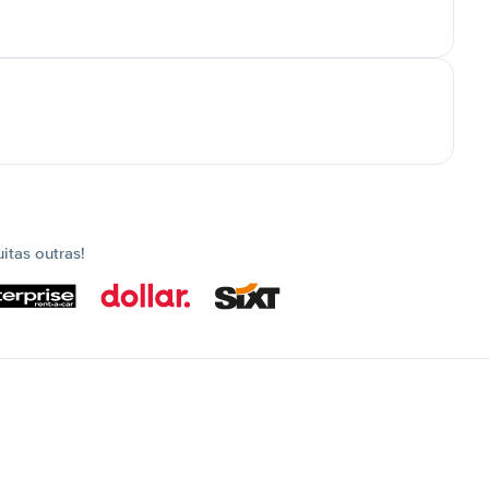
tas outras!
s