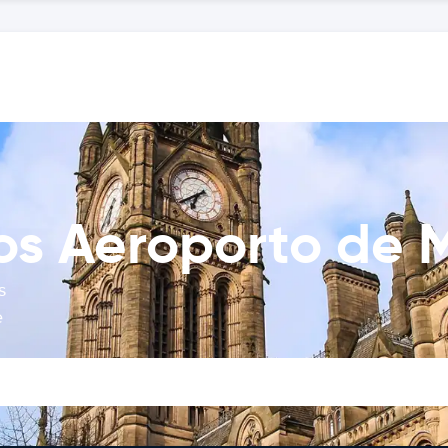
ros Aeroporto de 
s
e