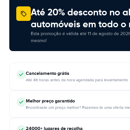
Até 20% desconto no a
automóveis em todo o
Esta promoção é válida até 11 de agosto de 2026
mesmo!
Cancelamento
grátis
Até 48 horas antes da hora agendada para levantamento
Melhor preço garantido
Encontraste um preço melhor? Fazemos-te uma oferta mel
24000+
lugares de recolha