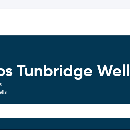
os Tunbridge Well
s
lls