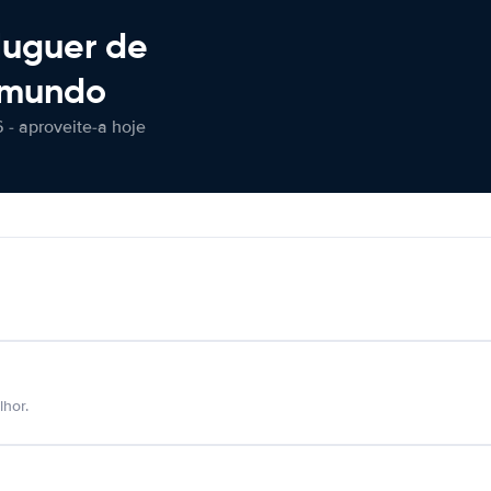
luguer de
 mundo
 - aproveite-a hoje
hor.