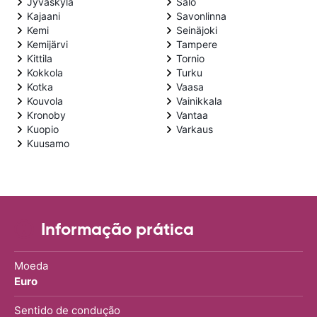
Jyvaskyla
Salo
Kajaani
Savonlinna
Kemi
Seinäjoki
Kemijärvi
Tampere
Kittila
Tornio
Kokkola
Turku
Kotka
Vaasa
Kouvola
Vainikkala
Kronoby
Vantaa
Kuopio
Varkaus
Kuusamo
Informação prática
Moeda
Euro
Sentido de condução