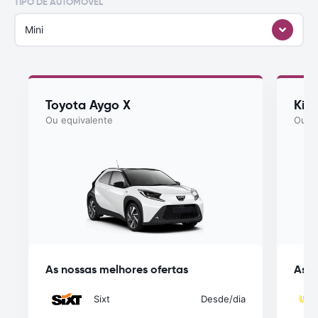
TIPO DE AUTOMÓVEL
Mini
Toyota Aygo X
Kia
Ou equivalente
Ou eq
As nossas melhores ofertas
As n
Sixt
Desde
/dia