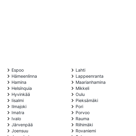
Espoo
Lahti
Hämeenlinna
Lappeenranta
Hamina
Maarianhamina
Helsínquia
Mikkeli
Hyvinkää
Oulu
Iisalmi
Pieksämäki
Ilmajoki
Pori
Imatra
Porvoo
Ivalo
Rauma
Järvenpää
Riihimäki
Joensuu
Rovaniemi