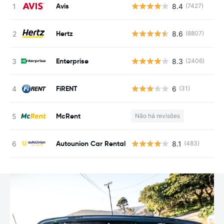
Avis
8.4
(7427)
N
Hertz
8.6
(8807)
N
Enterprise
8.3
(2406)
N
FiRENT
6
(31)
N
McRent
Não há revisões
N
Autounion Car Rental
8.1
(483)
N