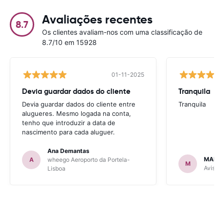
Avaliações recentes
8.7
Os clientes avaliam-nos com uma classificação de
8.7/10 em 15928
01-11-2025
Devia guardar dados do cliente
Tranquila
Devia guardar dados do cliente entre
Tranquila
alugueres. Mesmo logada na conta,
tenho que introduzir a data de
nascimento para cada aluguer.
Ana Demantas
MAR
A
wheego Aeroporto da Portela-
M
Avis 
Lisboa