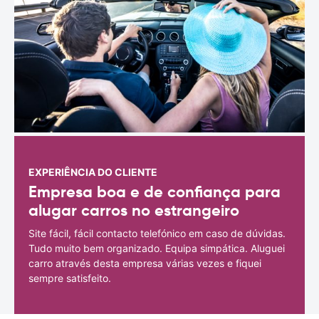
EXPERIÊNCIA DO CLIENTE
Empresa boa e de confiança para
alugar carros no estrangeiro
Site fácil, fácil contacto telefónico em caso de dúvidas.
Tudo muito bem organizado. Equipa simpática. Aluguei
carro através desta empresa várias vezes e fiquei
sempre satisfeito.