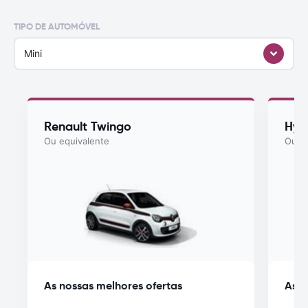
TIPO DE AUTOMÓVEL
Mini
Renault Twingo
Hyu
Ou equivalente
Ou eq
As nossas melhores ofertas
As n