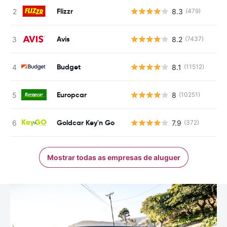
Flizzr
8.3
(479)
Avis
8.2
(7437)
Budget
8.1
(11512)
Europcar
8
(10251)
Goldcar Key'n Go
7.9
(372)
Mostrar todas as empresas de aluguer