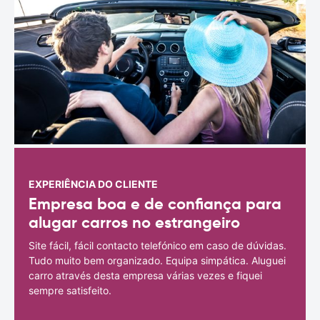
EXPERIÊNCIA DO CLIENTE
Empresa boa e de confiança para
alugar carros no estrangeiro
Site fácil, fácil contacto telefónico em caso de dúvidas.
Tudo muito bem organizado. Equipa simpática. Aluguei
carro através desta empresa várias vezes e fiquei
sempre satisfeito.