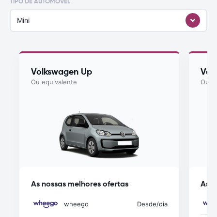
TIPO DE AUTOMÓVEL
Mini
Volkswagen Up
Vol
Ou equivalente
Ou eq
As nossas melhores ofertas
As n
wheego
Desde
/dia