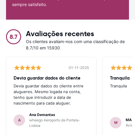
sempre satisfeito.
Avaliações recentes
8.7
Os clientes avaliam-nos com uma classificação de
8.7/10 em 15930
01-11-2025
Devia guardar dados do cliente
Tranquila
Devia guardar dados do cliente entre
Tranquila
alugueres. Mesmo logada na conta,
tenho que introduzir a data de
nascimento para cada aluguer.
Ana Demantas
MAR
A
wheego Aeroporto da Portela-
M
Avis 
Lisboa