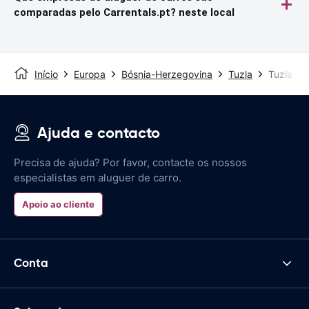
comparadas pelo Carrentals.pt? neste local
Início
Europa
Bósnia-Herzegovina
Tuzla
Tuzla Int
Ajuda e contacto
Precisa de ajuda? Por favor, contacte os nossos
especialistas em aluguer de carro.
Apoio ao cliente
Conta