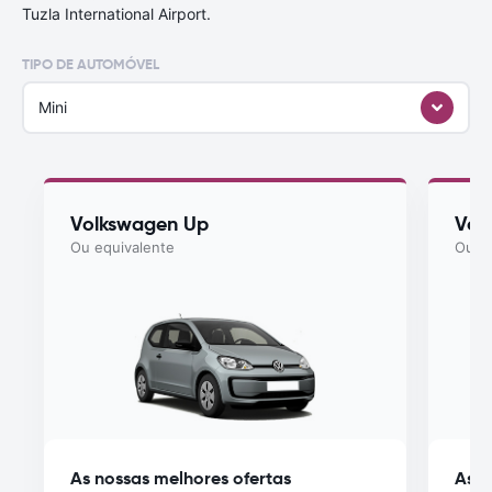
Tuzla International Airport.
TIPO DE AUTOMÓVEL
Mini
Volkswagen Up
Vol
Ou equivalente
Ou eq
As nossas melhores ofertas
As n