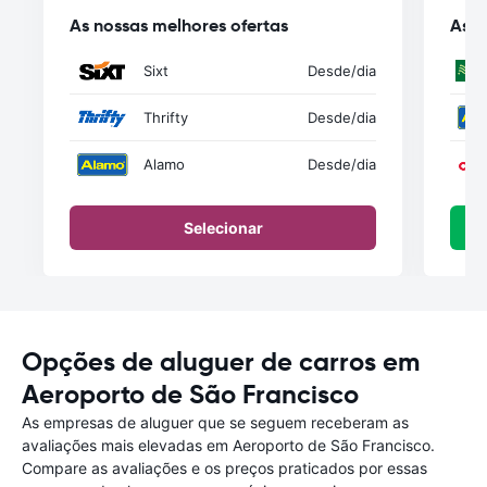
As nossas melhores ofertas
As n
Sixt
Desde
/dia
Thrifty
Desde
/dia
Alamo
Desde
/dia
Selecionar
Opções de aluguer de carros em
Aeroporto de São Francisco
As empresas de aluguer que se seguem receberam as
avaliações mais elevadas em Aeroporto de São Francisco.
Compare as avaliações e os preços praticados por essas