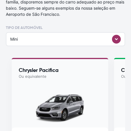
família, disporemos sempre do carro adequado ao preço mais
baixo. Seguem-se alguns exemplos da nossa seleção em
Aeroporto de São Francisco.
TIPO DE AUTOMÓVEL
Mini
Chrysler Pacifica
Chry
Ou equivalente
Ou eq