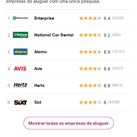
empresas de aluguer com uma única pesquisa.
Enterprise
9.4
(2409)
National Car Rental
9.2
(492)
Alamo
8.9
(10701)
Avis
8.8
(7437)
Hertz
8.8
(8812)
Sixt
8
(4356)
Mostrar todas as empresas de aluguer