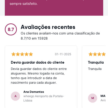
sempre satisfeito.
Avaliações recentes
8.7
Os clientes avaliam-nos com uma classificação de
8.7/10 em 15928
01-11-2025
Devia guardar dados do cliente
Tranquila
Devia guardar dados do cliente entre
Tranquila
alugueres. Mesmo logada na conta,
tenho que introduzir a data de
nascimento para cada aluguer.
Ana Demantas
MAR
A
wheego Aeroporto da Portela-
M
Avis 
Lisboa