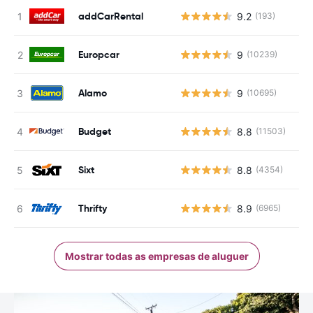
addCarRental
9.2
(193)
Europcar
9
(10239)
Alamo
9
(10695)
Budget
8.8
(11503)
Sixt
8.8
(4354)
Thrifty
8.9
(6965)
Mostrar todas as empresas de aluguer