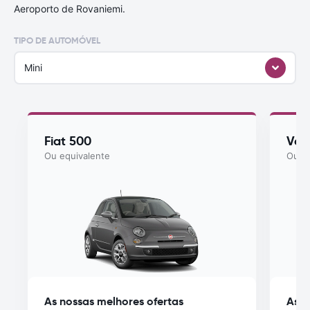
Aeroporto de Rovaniemi.
TIPO DE AUTOMÓVEL
Mini
Fiat 500
Vol
Ou equivalente
Ou eq
As nossas melhores ofertas
As n